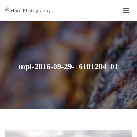
OUVRI
mpi-2016-09-29-_6101204_01