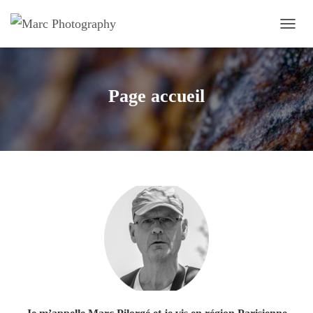
O
U
V
R
I
Page accueil
R
/
F
E
R
M
E
R
L
A
N
A
V
I
G
A