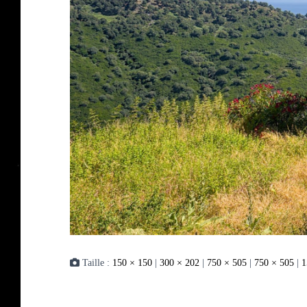
Taille :
150 × 150
|
300 × 202
|
750 × 505
|
750 × 505
|
1