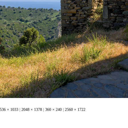
536 × 1033
|
2048 × 1378
|
360 × 240
|
2560 × 1722