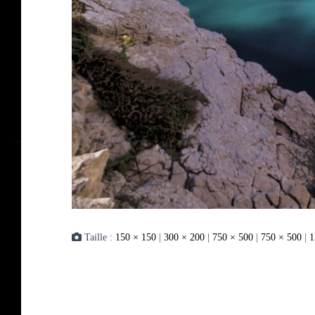
Taille :
150 × 150
|
300 × 200
|
750 × 500
|
750 × 500
|
1