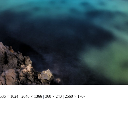
536 × 1024
|
2048 × 1366
|
360 × 240
|
2560 × 1707