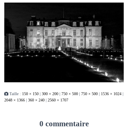
Taille :
150 × 150
|
300 × 200
|
750 × 500
|
750 × 500
|
1536 × 1024
|
2048 × 1366
|
360 × 240
|
2560 × 1707
0 commentaire