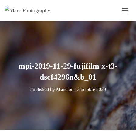
OUVRI
mpi-2019-11-29-fujifilm x-t3-
dscf4296n&b_01
Published by
Marc
on
12 octobre 2020