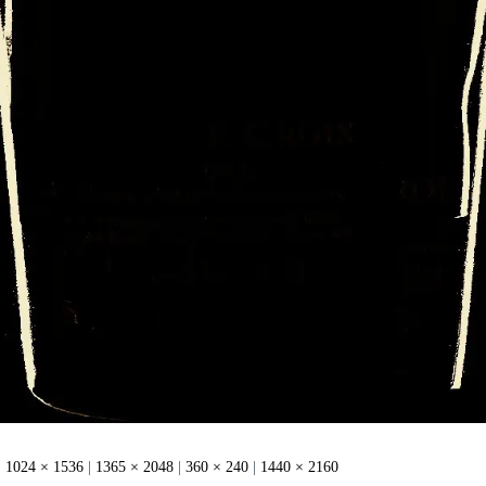
|
1024 × 1536
|
1365 × 2048
|
360 × 240
|
1440 × 2160