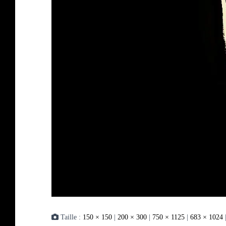
Taille :
150 × 150
|
200 × 300
|
750 × 1125
|
683 × 1024